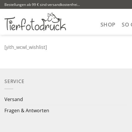
Zum
Bestellungen ab 99 € sind versandkostenfrei...
Inhalt
springen
SHOP
SO 
[yith_wcwl_wishlist]
SERVICE
Versand
Fragen & Antworten