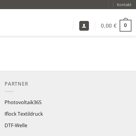
Kontakt
0,00
€
0
PARTNER
Photovoltaik365
Iflock Textildruck
DTF-Welle