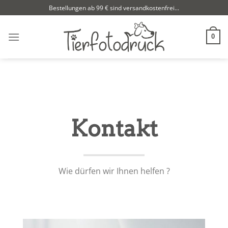
Zum
Bestellungen ab 99 € sind versandkostenfrei...
Inhalt
springen
0
Kontakt
Wie dürfen wir Ihnen helfen ?