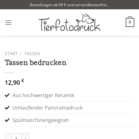
Zum
Bestellungen ab 99 € sind versandkostenfrei...
Inhalt
springen
0
START
/
TASSEN
Tassen bedrucken
€
12,90
Aus hochwertiger Keramik
Umlaufender Panoramadruck
Spülmaschinengeeignet
Tassen bedrucken Menge