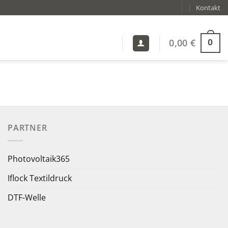
Kontakt
0,00
€
0
PARTNER
Photovoltaik365
Iflock Textildruck
DTF-Welle