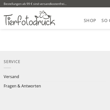
Zum
Bestellungen ab 99 € sind versandkostenfrei...
Inhalt
springen
SHOP
SO 
SERVICE
Versand
Fragen & Antworten